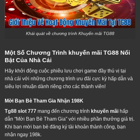
Khái quát về chương trình Khuyến mãi TG88
Một Số Chương Trình
khuyến mãi
TG88
Nổi
Bật Của Nhà Cái
Hãy khởi động cuộc phiêu lưu chơi game đầy thú vị tại
nhà cái với những chương trình ưu đãi cực kỳ hấp dẫn và
siêu lợi nhuận dành riêng cho các thành viên!
Mời Bạn Bè Tham Gia Nhận 198K
Tg88 slot 777
mang đến chương trình
khuyến mãi
hấp
dẫn “Mời Bạn Bè Tham Gia” với nhiều phần thưởng giá trị.
Khi bạn mời bạn bè
đăng ký
tài khoản thành công, bạn
nhận ngay 198k.