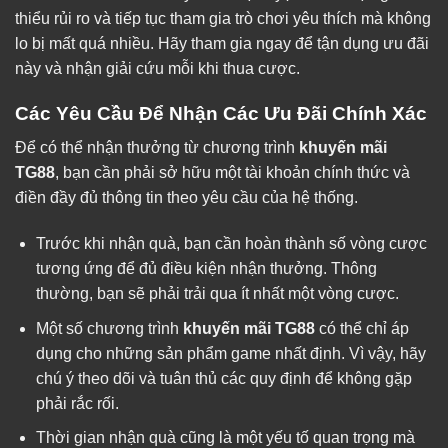
thiểu rủi ro và tiếp tục tham gia trò chơi yêu thích mà không
lo bị mất quá nhiều. Hãy tham gia ngay để tận dụng ưu đãi
này và nhận giải cứu mỗi khi thua cược.
Các Yêu Cầu Để Nhận Các Ưu Đãi Chính Xác
Để có thể nhận thưởng từ chương trình
khuyến mãi
TG88
, bạn cần phải sở hữu một tài khoản chính thức và
điền đầy đủ thông tin theo yêu cầu của hệ thống.
Trước khi nhận quà, bạn cần hoàn thành số vòng cược
tương ứng để đủ điều kiện nhận thưởng. Thông
thường, bạn sẽ phải trải qua ít nhất một vòng cược.
Một số chương trình
khuyến mãi
TG88
có thể chỉ áp
dụng cho những sản phẩm game nhất định. Vì vậy, hãy
chú ý theo dõi và tuân thủ các quy định để không gặp
phải rắc rối.
Thời gian nhận quà cũng là một yếu tố quan trọng mà