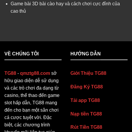
Game bài 3D bài cào hay và cách chơi cực đỉnh của
cao thủ
VỀ CHÚNG TÔI
HƯỚNG DẪN
TG88
-
qmztg88.com
sở
Giới Thiệu TG88
hữu giao diện dễ sử dụng
Đăng Ký TG88
và các trò chơi đa dạng từ
casino, thể thao đến game
Tải app TG88
slot hấp dẫn, TG88 mang
đến cho bạn một sân chơi
Nạp tiền TG88
cá cược tuyệt vời. Đặc
biệt, các chương trình
Rút Tiền TG88