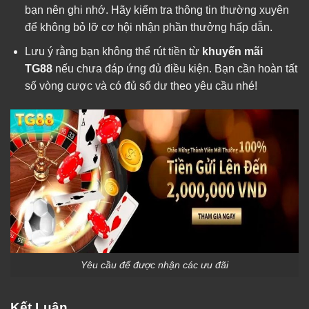
bạn nên ghi nhớ. Hãy kiểm tra thông tin thường xuyên
để không bỏ lỡ cơ hội nhận phần thưởng hấp dẫn.
Lưu ý rằng bạn không thể rút tiền từ
khuyến mãi
TG88
nếu chưa đáp ứng đủ điều kiện. Bạn cần hoàn tất
số vòng cược và có đủ số dư theo yêu cầu nhé!
Yêu cầu để được nhận các ưu đãi
Kết Luận